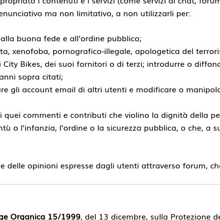
 enunciativo ma non limitativo, a non utilizzarli per:
rie alla buona fede e all’ordine pubblico;
a, xenofoba, pornografico-illegale, apologetica del terrori
di City Bikes, dei suoi fornitori o di terzi; introdurre o diffo
anni sopra citati;
zare gli account email di altri utenti e modificare o manipol
utti quei commenti e contributi che violino la dignità della 
ntù o l’infanzia, l’ordine o la sicurezza pubblica, o che, a 
e delle opinioni espresse dagli utenti attraverso forum, cha
ge Organica 15/1999
, del 13 dicembre, sulla Protezione d