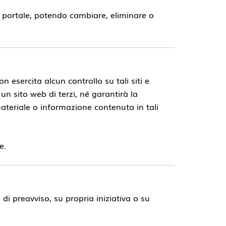
uo portale, potendo cambiare, eliminare o
n esercita alcun controllo su tali siti e
n sito web di terzi, né garantirà la
i materiale o informazione contenuta in tali
e.
à di preavviso, su propria iniziativa o su