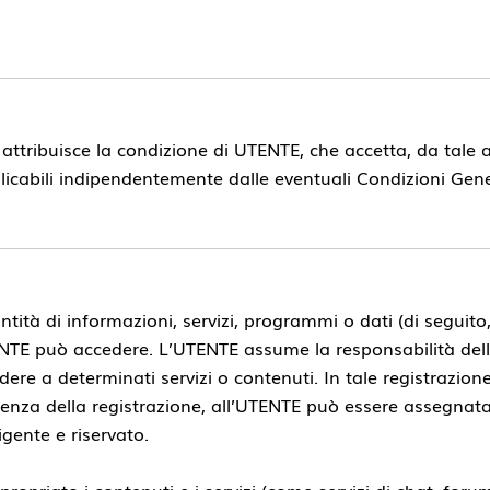
s attribuisce la condizione di UTENTE, che accetta, da tale
icabili indipendentemente dalle eventuali Condizioni Gener
tità di informazioni, servizi, programmi o dati (di seguito
’UTENTE può accedere. L’UTENTE assume la responsabilità dell
ere a determinati servizi o contenuti. In tale registrazion
uenza della registrazione, all’UTENTE può essere assegnat
gente e riservato.
priato i contenuti e i servizi (come servizi di chat, forum