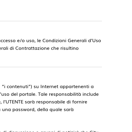
 accesso e/o uso, le Condizioni Generali d’Uso
ali di Contrattazione che risultino
, “i contenuti”) su Internet appartenenti a
’uso del portale. Tale responsabilità include
e, l’UTENTE sarà responsabile di fornire
a una password, della quale sarà
 di discussione o gruppi di notizie) che City